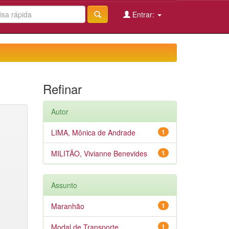
Entrar:
Refinar
Autor
LIMA, Mônica de Andrade
1
MILITÃO, Vivianne Benevides
1
Assunto
Maranhão
1
Modal de Transporte
1