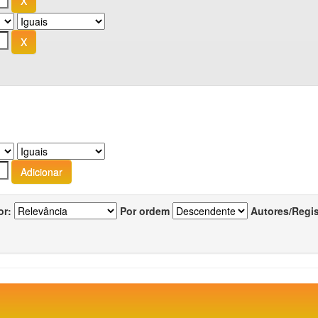
or:
Por ordem
Autores/Regi