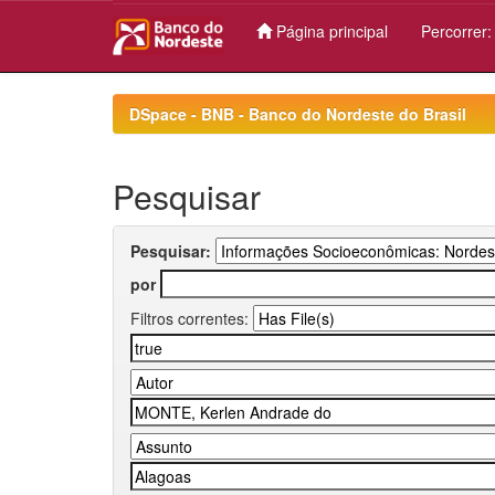
Página principal
Percorrer
Skip
navigation
DSpace - BNB - Banco do Nordeste do Brasil
Pesquisar
Pesquisar:
por
Filtros correntes: