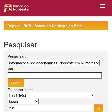
Skip
navigation
DSpace - BNB - Banco do Nordeste do Brasil
Pesquisar
Pesquisar:
por
Filtros correntes: