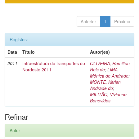
Anterior
1
Próxima
Registos:
Data
Título
Autor(es)
2011
Infraestrutura de transportes do
OLIVEIRA, Hamilton
Nordeste 2011
Reis de
;
LIMA,
Mônica de Andrade
;
MONTE, Kerlen
Andrade do
;
MILITÃO, Vivianne
Benevides
Refinar
Autor