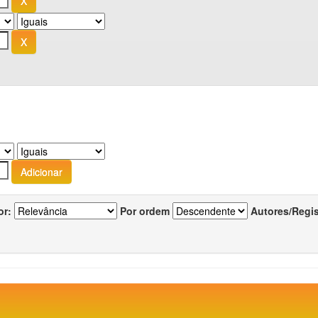
or:
Por ordem
Autores/Regi