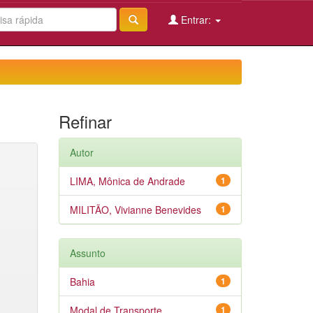
Entrar:
Refinar
Autor
LIMA, Mônica de Andrade
1
MILITÃO, Vivianne Benevides
1
Assunto
Bahia
1
Modal de Transporte
1