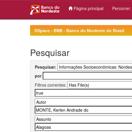
Página principal
Percorrer
Skip
navigation
DSpace - BNB - Banco do Nordeste do Brasil
Pesquisar
Pesquisar:
por
Filtros correntes: