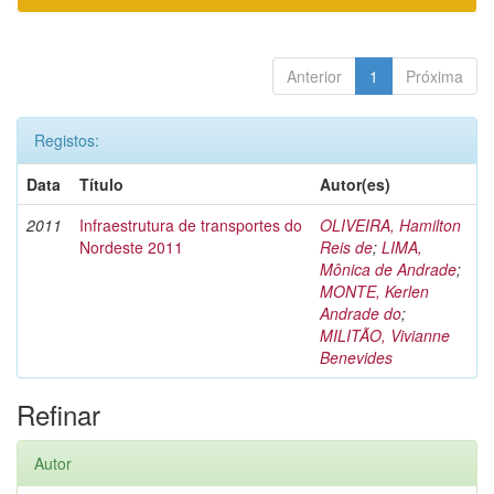
Anterior
1
Próxima
Registos:
Data
Título
Autor(es)
2011
Infraestrutura de transportes do
OLIVEIRA, Hamilton
Nordeste 2011
Reis de
;
LIMA,
Mônica de Andrade
;
MONTE, Kerlen
Andrade do
;
MILITÃO, Vivianne
Benevides
Refinar
Autor