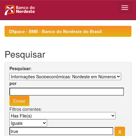
Skip
navigation
DSpace - BNB - Banco do Nordeste do Brasil
Pesquisar
Pesquisar:
por
Filtros correntes: