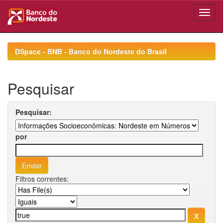
Skip
navigation
DSpace - BNB - Banco do Nordeste do Brasil
Pesquisar
Pesquisar:
por
Filtros correntes: