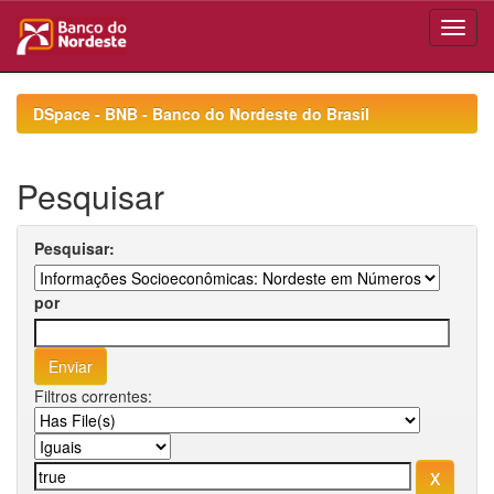
Skip
navigation
DSpace - BNB - Banco do Nordeste do Brasil
Pesquisar
Pesquisar:
por
Filtros correntes: