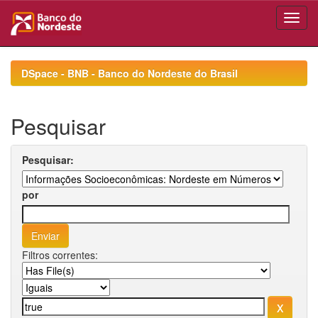
Skip
navigation
DSpace - BNB - Banco do Nordeste do Brasil
Pesquisar
Pesquisar:
por
Filtros correntes: