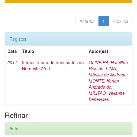
Anterior
1
Próxima
Registos:
Data
Título
Autor(es)
2011
Infraestrutura de transportes do
OLIVEIRA, Hamilton
Nordeste 2011
Reis de
;
LIMA,
Mônica de Andrade
;
MONTE, Kerlen
Andrade do
;
MILITÃO, Vivianne
Benevides
Refinar
Autor