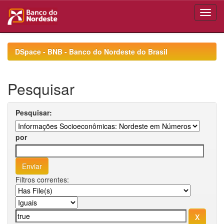
Skip
navigation
DSpace - BNB - Banco do Nordeste do Brasil
Pesquisar
Pesquisar:
por
Filtros correntes: