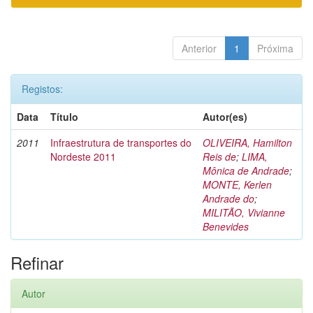
Anterior
1
Próxima
Registos:
Data
Título
Autor(es)
2011
Infraestrutura de transportes do
OLIVEIRA, Hamilton
Nordeste 2011
Reis de
;
LIMA,
Mônica de Andrade
;
MONTE, Kerlen
Andrade do
;
MILITÃO, Vivianne
Benevides
Refinar
Autor