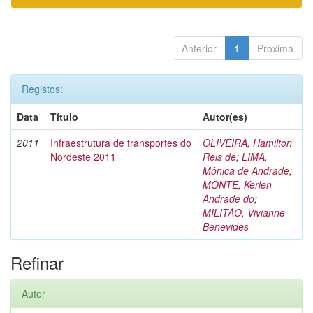
Anterior
1
Próxima
Registos:
Data
Título
Autor(es)
2011
Infraestrutura de transportes do
OLIVEIRA, Hamilton
Nordeste 2011
Reis de
;
LIMA,
Mônica de Andrade
;
MONTE, Kerlen
Andrade do
;
MILITÃO, Vivianne
Benevides
Refinar
Autor