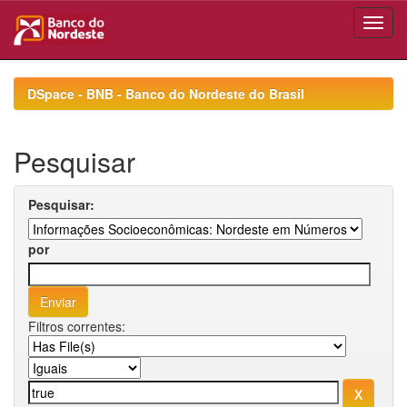
Skip
navigation
DSpace - BNB - Banco do Nordeste do Brasil
Pesquisar
Pesquisar:
por
Filtros correntes: