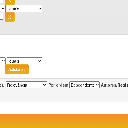
or:
Por ordem
Autores/Regi