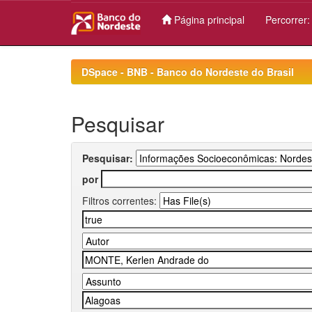
Página principal
Percorrer
Skip
navigation
DSpace - BNB - Banco do Nordeste do Brasil
Pesquisar
Pesquisar:
por
Filtros correntes: