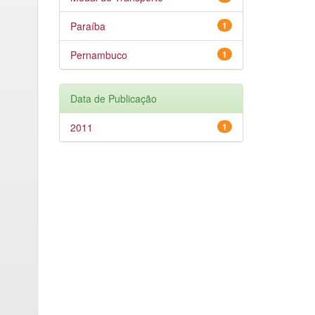
Paraíba
1
Pernambuco
1
Data de Publicação
2011
1