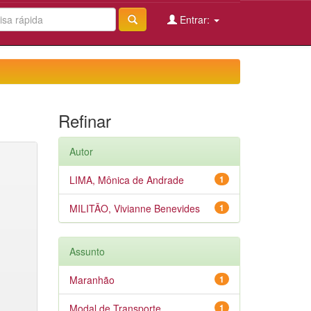
Entrar:
Refinar
Autor
LIMA, Mônica de Andrade
1
MILITÃO, Vivianne Benevides
1
Assunto
Maranhão
1
Modal de Transporte
1