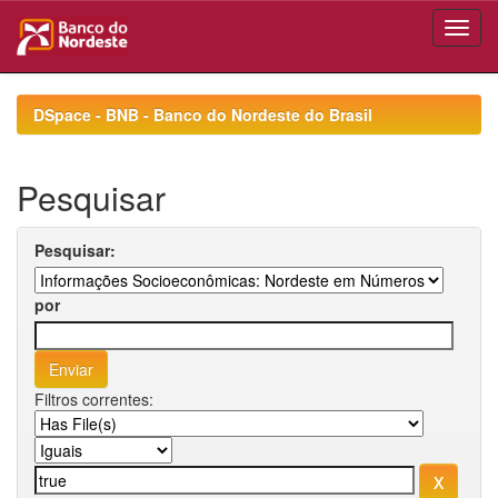
Skip
navigation
DSpace - BNB - Banco do Nordeste do Brasil
Pesquisar
Pesquisar:
por
Filtros correntes: