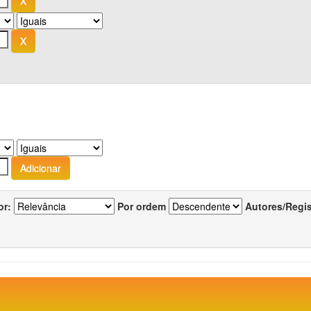
or:
Por ordem
Autores/Regi