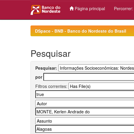
Página principal
Percorrer
Skip
navigation
DSpace - BNB - Banco do Nordeste do Brasil
Pesquisar
Pesquisar:
por
Filtros correntes: