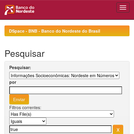
Skip
navigation
DSpace - BNB - Banco do Nordeste do Brasil
Pesquisar
Pesquisar:
por
Filtros correntes: