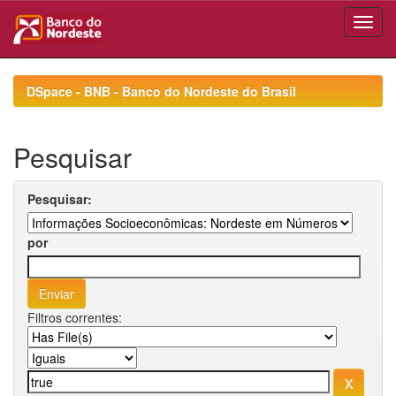
Skip
navigation
DSpace - BNB - Banco do Nordeste do Brasil
Pesquisar
Pesquisar:
por
Filtros correntes: