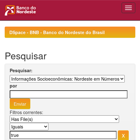
Skip
navigation
DSpace - BNB - Banco do Nordeste do Brasil
Pesquisar
Pesquisar:
por
Filtros correntes: