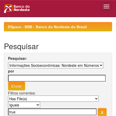
Skip
navigation
DSpace - BNB - Banco do Nordeste do Brasil
Pesquisar
Pesquisar:
por
Filtros correntes: