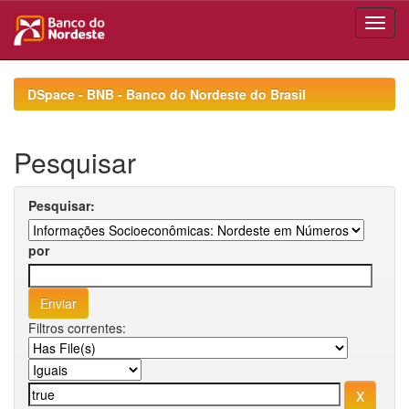
Skip
navigation
DSpace - BNB - Banco do Nordeste do Brasil
Pesquisar
Pesquisar:
por
Filtros correntes: