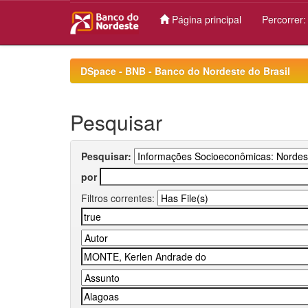
Página principal
Percorrer
Skip
navigation
DSpace - BNB - Banco do Nordeste do Brasil
Pesquisar
Pesquisar:
por
Filtros correntes: