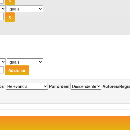
or:
Por ordem
Autores/Regi