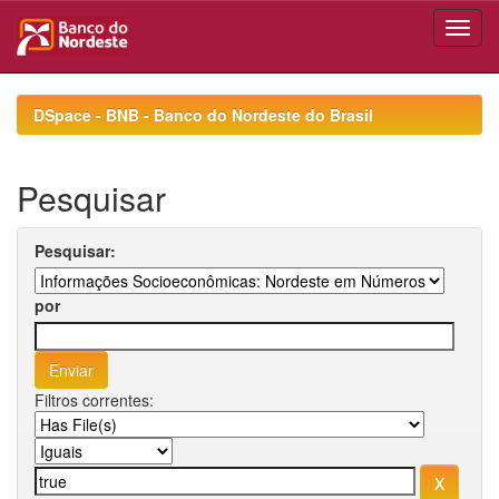
Skip
navigation
DSpace - BNB - Banco do Nordeste do Brasil
Pesquisar
Pesquisar:
por
Filtros correntes: