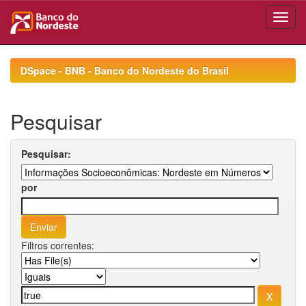
Skip
navigation
DSpace - BNB - Banco do Nordeste do Brasil
Pesquisar
Pesquisar:
por
Filtros correntes: