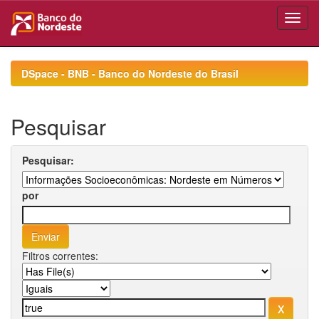
Skip
navigation
DSpace - BNB - Banco do Nordeste do Brasil
Pesquisar
Pesquisar:
por
Filtros correntes: