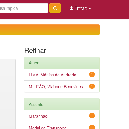
Entrar:
Refinar
Autor
LIMA, Mônica de Andrade
1
MILITÃO, Vivianne Benevides
1
Assunto
Maranhão
1
Modal de Transporte
1