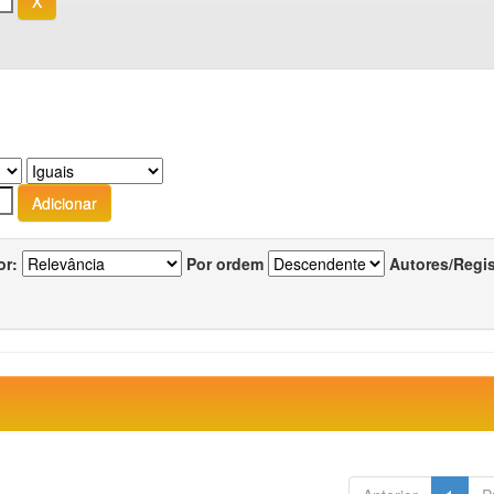
or:
Por ordem
Autores/Regi