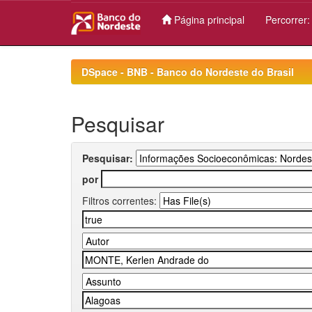
Página principal
Percorrer
Skip
navigation
DSpace - BNB - Banco do Nordeste do Brasil
Pesquisar
Pesquisar:
por
Filtros correntes: