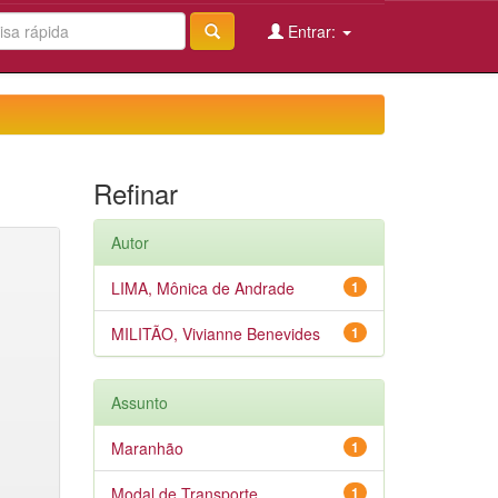
Entrar:
Refinar
Autor
LIMA, Mônica de Andrade
1
MILITÃO, Vivianne Benevides
1
Assunto
Maranhão
1
Modal de Transporte
1