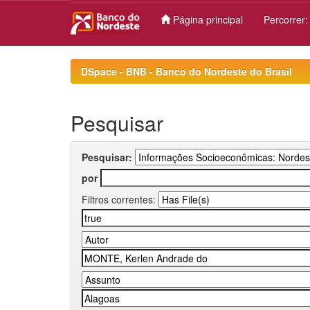
Página principal
Percorrer
Skip
navigation
DSpace - BNB - Banco do Nordeste do Brasil
Pesquisar
Pesquisar:
por
Filtros correntes: