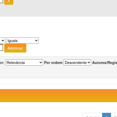
or:
Por ordem
Autores/Regi