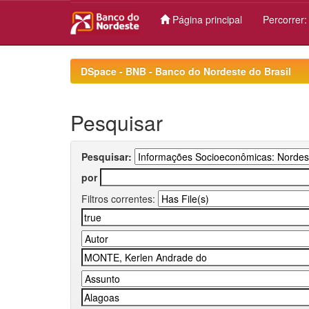
Página principal
Percorrer
Skip
navigation
DSpace - BNB - Banco do Nordeste do Brasil
Pesquisar
Pesquisar:
por
Filtros correntes: