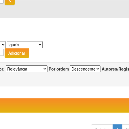
or:
Por ordem
Autores/Regi