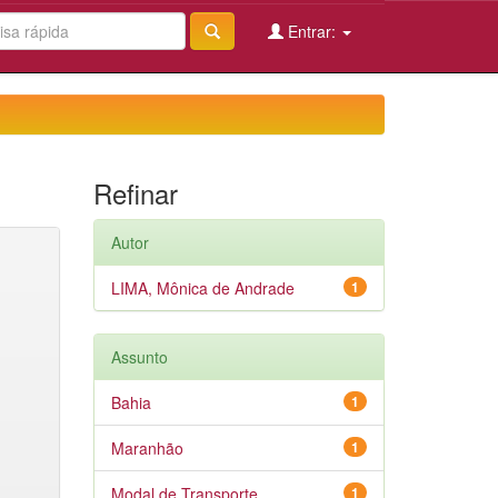
Entrar:
Refinar
Autor
LIMA, Mônica de Andrade
1
Assunto
Bahia
1
Maranhão
1
Modal de Transporte
1