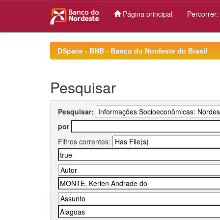
Página principal
Percorrer
Skip
navigation
DSpace - BNB - Banco do Nordeste do Brasil
Pesquisar
Pesquisar:
por
Filtros correntes: