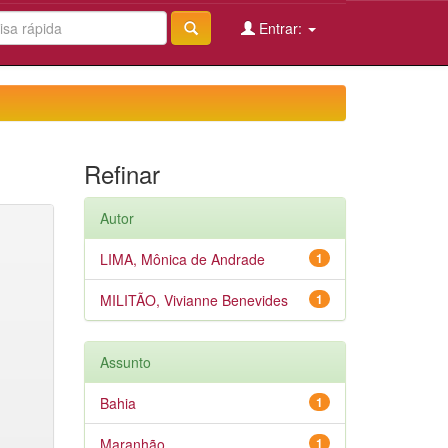
Entrar:
Refinar
Autor
LIMA, Mônica de Andrade
1
MILITÃO, Vivianne Benevides
1
Assunto
Bahia
1
Maranhão
1