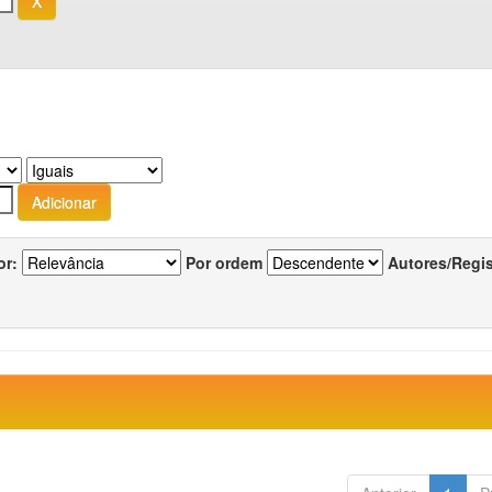
or:
Por ordem
Autores/Regi