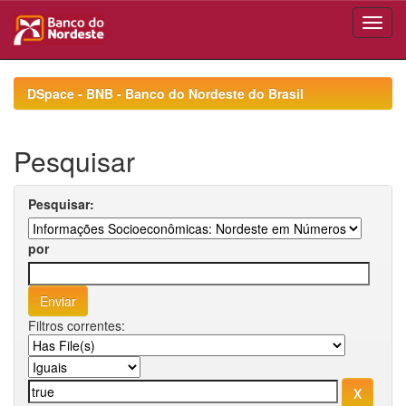
Skip
navigation
DSpace - BNB - Banco do Nordeste do Brasil
Pesquisar
Pesquisar:
por
Filtros correntes: