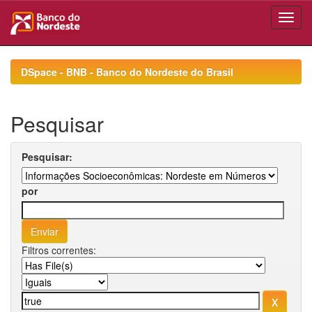
Skip
navigation
DSpace - BNB - Banco do Nordeste do Brasil
Pesquisar
Pesquisar:
por
Filtros correntes: