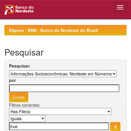
Skip
navigation
DSpace - BNB - Banco do Nordeste do Brasil
Pesquisar
Pesquisar:
por
Filtros correntes: