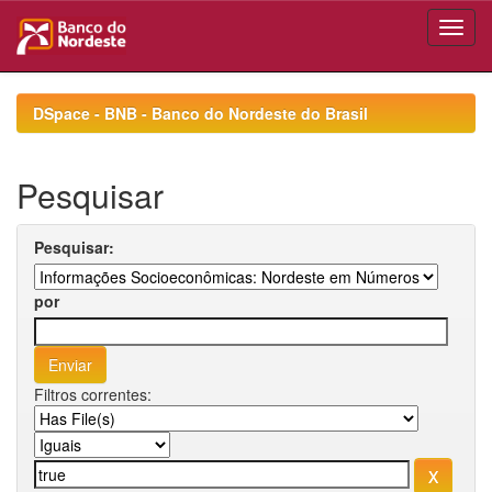
Skip
navigation
DSpace - BNB - Banco do Nordeste do Brasil
Pesquisar
Pesquisar:
por
Filtros correntes: