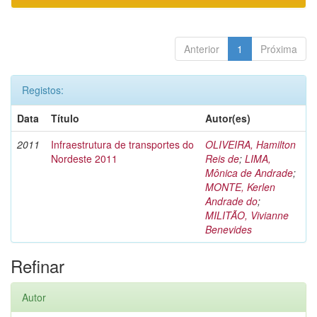
Anterior
1
Próxima
Registos:
Data
Título
Autor(es)
2011
Infraestrutura de transportes do
OLIVEIRA, Hamilton
Nordeste 2011
Reis de
;
LIMA,
Mônica de Andrade
;
MONTE, Kerlen
Andrade do
;
MILITÃO, Vivianne
Benevides
Refinar
Autor