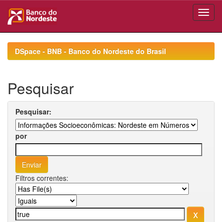
Skip
navigation
DSpace - BNB - Banco do Nordeste do Brasil
Pesquisar
Pesquisar:
por
Filtros correntes: