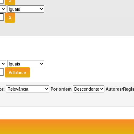
or:
Por ordem
Autores/Regi