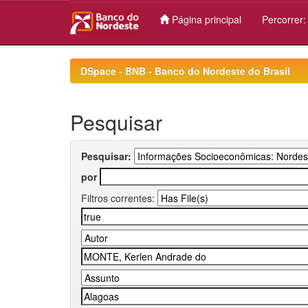
Página principal
Percorrer
Skip
navigation
DSpace - BNB - Banco do Nordeste do Brasil
Pesquisar
Pesquisar:
por
Filtros correntes: