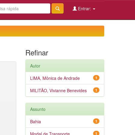
Entrar:
Refinar
Autor
LIMA, Mônica de Andrade
1
MILITÃO, Vivianne Benevides
1
Assunto
Bahia
1
Modal de Transporte
1