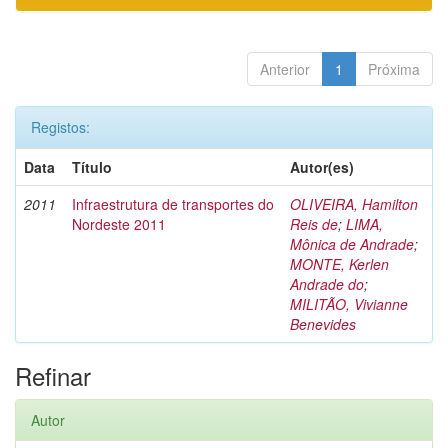
Anterior
1
Próxima
Registos:
Data
Título
Autor(es)
2011
Infraestrutura de transportes do
OLIVEIRA, Hamilton
Nordeste 2011
Reis de
;
LIMA,
Mônica de Andrade
;
MONTE, Kerlen
Andrade do
;
MILITÃO, Vivianne
Benevides
Refinar
Autor