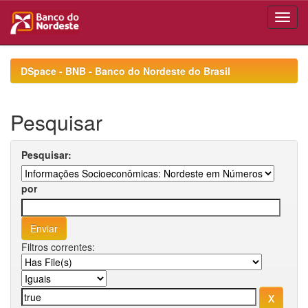
Skip
navigation
DSpace - BNB - Banco do Nordeste do Brasil
Pesquisar
Pesquisar:
por
Filtros correntes: