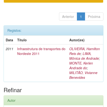
Anterior
1
Próxima
Registos:
Data
Título
Autor(es)
2011
Infraestrutura de transportes do
OLIVEIRA, Hamilton
Nordeste 2011
Reis de
;
LIMA,
Mônica de Andrade
;
MONTE, Kerlen
Andrade do
;
MILITÃO, Vivianne
Benevides
Refinar
Autor