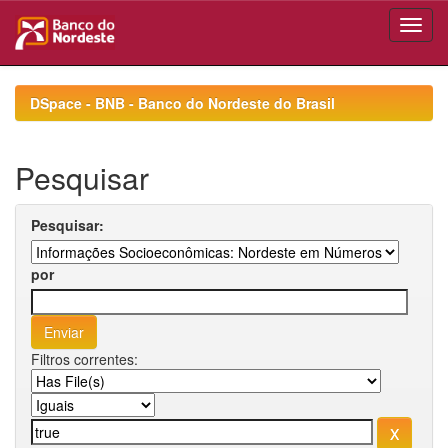
Skip
navigation
DSpace - BNB - Banco do Nordeste do Brasil
Pesquisar
Pesquisar:
por
Filtros correntes: