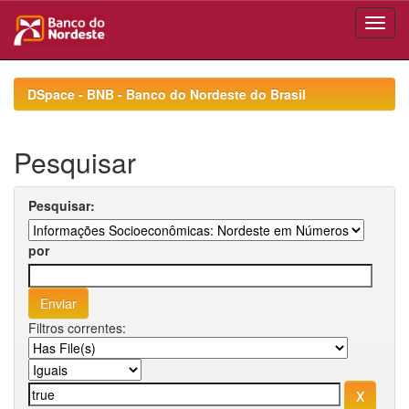
Skip
navigation
DSpace - BNB - Banco do Nordeste do Brasil
Pesquisar
Pesquisar:
por
Filtros correntes: