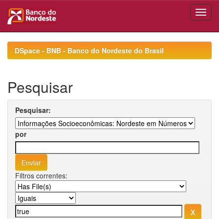
Skip
navigation
DSpace - BNB - Banco do Nordeste do Brasil
Pesquisar
Pesquisar:
por
Filtros correntes: