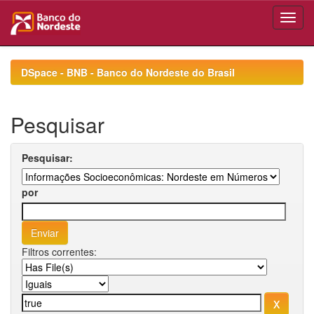
Skip
navigation
DSpace - BNB - Banco do Nordeste do Brasil
Pesquisar
Pesquisar:
por
Filtros correntes: