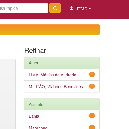
Entrar:
Refinar
Autor
LIMA, Mônica de Andrade
1
MILITÃO, Vivianne Benevides
1
Assunto
Bahia
1
Maranhão
1