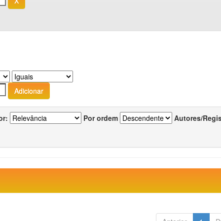
or:
Por ordem
Autores/Regi