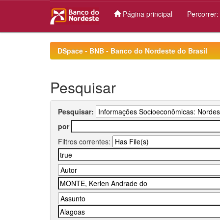
Página principal
Percorrer
Skip
navigation
DSpace - BNB - Banco do Nordeste do Brasil
Pesquisar
Pesquisar:
por
Filtros correntes: