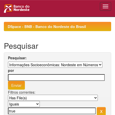
Skip
navigation
DSpace - BNB - Banco do Nordeste do Brasil
Pesquisar
Pesquisar:
por
Filtros correntes: