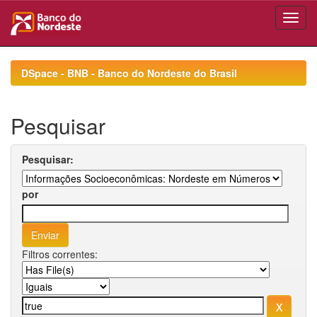
Skip
navigation
DSpace - BNB - Banco do Nordeste do Brasil
Pesquisar
Pesquisar:
por
Filtros correntes: