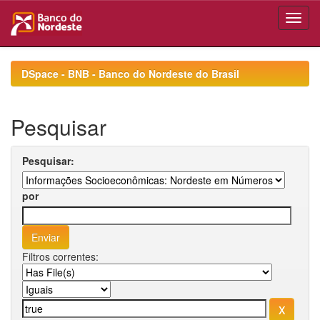
Skip
navigation
DSpace - BNB - Banco do Nordeste do Brasil
Pesquisar
Pesquisar:
por
Filtros correntes: