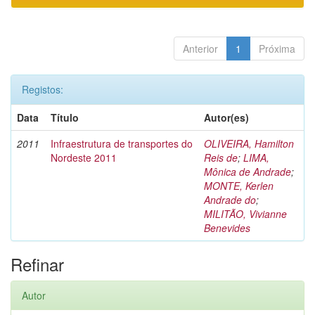
Anterior
1
Próxima
Registos:
Data
Título
Autor(es)
2011
Infraestrutura de transportes do
OLIVEIRA, Hamilton
Nordeste 2011
Reis de
;
LIMA,
Mônica de Andrade
;
MONTE, Kerlen
Andrade do
;
MILITÃO, Vivianne
Benevides
Refinar
Autor