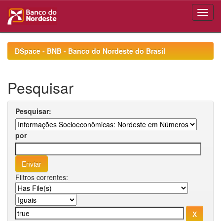
Skip
navigation
DSpace - BNB - Banco do Nordeste do Brasil
Pesquisar
Pesquisar:
por
Filtros correntes: