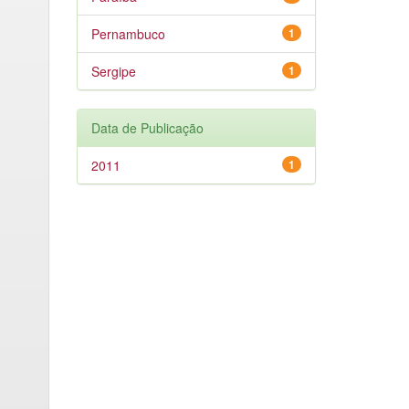
Pernambuco
1
Sergipe
1
Data de Publicação
2011
1