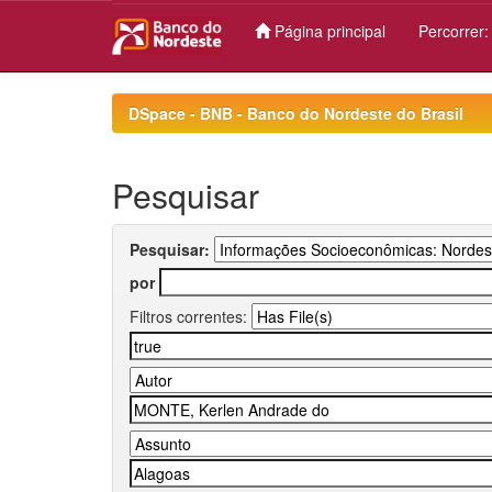
Página principal
Percorrer
Skip
navigation
DSpace - BNB - Banco do Nordeste do Brasil
Pesquisar
Pesquisar:
por
Filtros correntes: