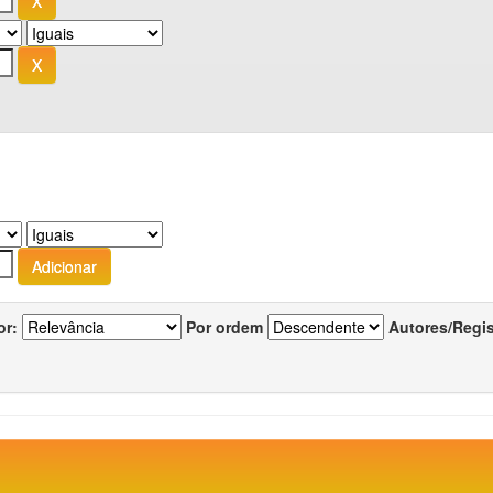
or:
Por ordem
Autores/Regi