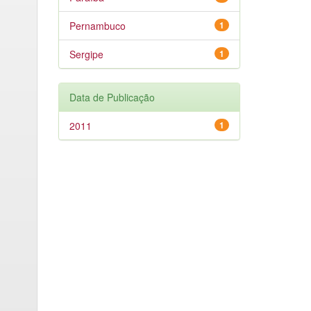
Pernambuco
1
Sergipe
1
Data de Publicação
2011
1