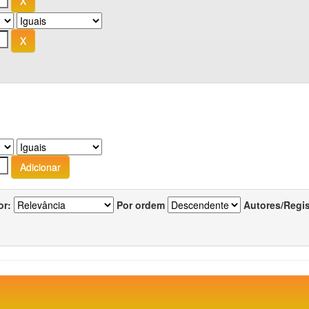
or:
Por ordem
Autores/Regi