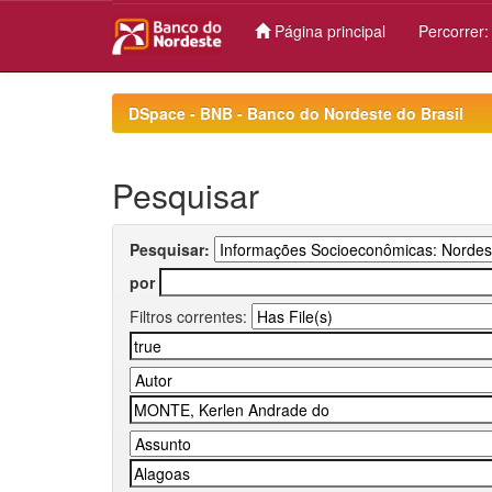
Página principal
Percorrer
Skip
navigation
DSpace - BNB - Banco do Nordeste do Brasil
Pesquisar
Pesquisar:
por
Filtros correntes: