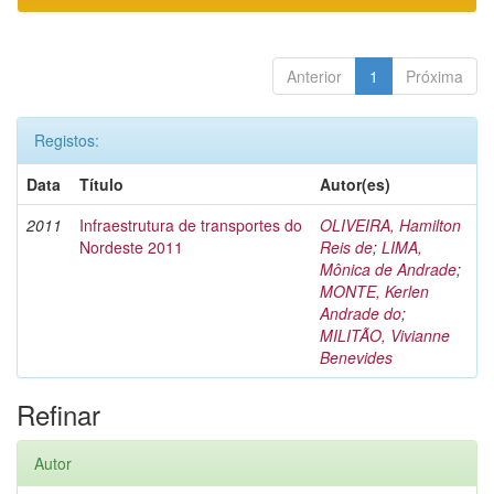
Anterior
1
Próxima
Registos:
Data
Título
Autor(es)
2011
Infraestrutura de transportes do
OLIVEIRA, Hamilton
Nordeste 2011
Reis de
;
LIMA,
Mônica de Andrade
;
MONTE, Kerlen
Andrade do
;
MILITÃO, Vivianne
Benevides
Refinar
Autor