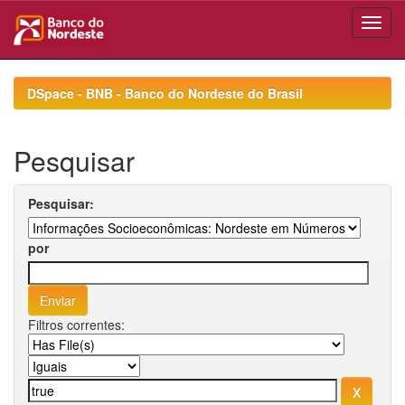
Skip
navigation
DSpace - BNB - Banco do Nordeste do Brasil
Pesquisar
Pesquisar:
por
Filtros correntes: