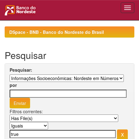
Skip
navigation
DSpace - BNB - Banco do Nordeste do Brasil
Pesquisar
Pesquisar:
por
Filtros correntes: