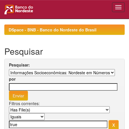
Skip
navigation
DSpace - BNB - Banco do Nordeste do Brasil
Pesquisar
Pesquisar:
por
Filtros correntes: