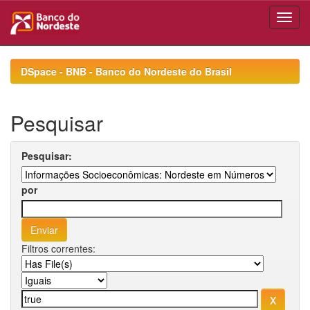
Skip
navigation
DSpace - BNB - Banco do Nordeste do Brasil
Pesquisar
Pesquisar:
por
Filtros correntes: