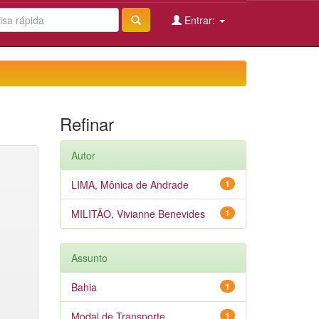
Entrar:
Refinar
Autor
LIMA, Mônica de Andrade
1
MILITÃO, Vivianne Benevides
1
Assunto
Bahia
1
Modal de Transporte
1