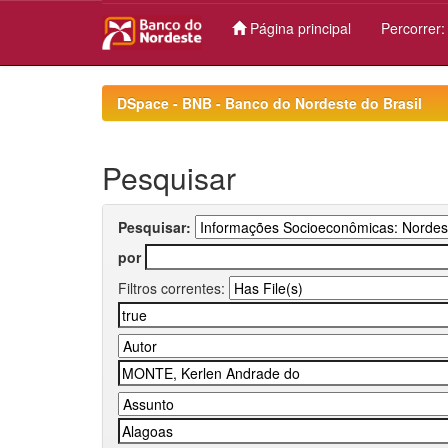
Página principal
Percorrer
Skip
navigation
DSpace - BNB - Banco do Nordeste do Brasil
Pesquisar
Pesquisar:
por
Filtros correntes: