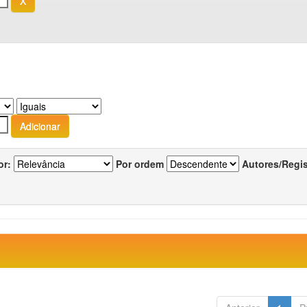
or:
Por ordem
Autores/Regi