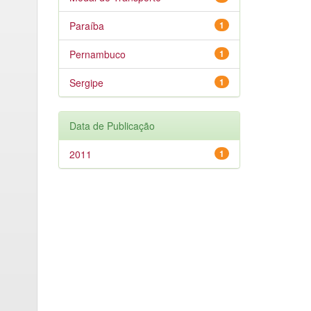
Paraíba
1
Pernambuco
1
Sergipe
1
Data de Publicação
2011
1