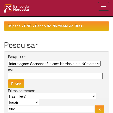
Skip
navigation
DSpace - BNB - Banco do Nordeste do Brasil
Pesquisar
Pesquisar:
por
Filtros correntes: